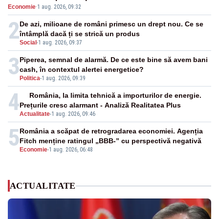
Economie
·
1 aug. 2026, 09:32
cunoscută de pe vremea lui Ceaușescu
2
De azi, milioane de români primesc un drept nou. Ce se
întâmplă dacă ți se strică un produs
Social
-
1 aug. 2026, 09:37
3
Piperea, semnal de alarmă. De ce este bine să avem bani
cash, în contextul alertei energetice?
Politica
-
1 aug. 2026, 09:39
4
România, la limita tehnică a importurilor de energie.
Prețurile cresc alarmant - Analiză Realitatea Plus
Actualitate
-
1 aug. 2026, 09:46
5
România a scăpat de retrogradarea economiei. Agenția
Fitch menține ratingul „BBB-” cu perspectivă negativă
Economie
-
1 aug. 2026, 06:48
ACTUALITATE