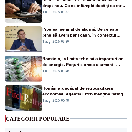
drept nou. Ce se întâmplă dacă ți se strică
un produs
1 aug. 2026, 09:37
Piperea, semnal de alarmă. De ce este
bine să avem bani cash, în contextul
alertei energetice?
1 aug. 2026, 09:39
România, la limita tehnică a importurilor
de energie. Prețurile cresc alarmant -
Analiză Realitatea Plus
1 aug. 2026, 09:46
România a scăpat de retrogradarea
economiei. Agenția Fitch menține ratingul
„BBB-” cu perspectivă negativă
1 aug. 2026, 06:48
CATEGORII POPULARE