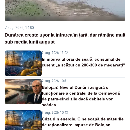
7 aug. 2026, 14:03
Dunărea crește ușor la intrarea în țară, dar rămâne mult
sub media lunii august
7 aug. 2026, 13:02
În intervalul orar de seară, consumul de
curent „a scăzut cu 200-300 de megawați”
7 aug. 2026, 10:51
Bolojan: Nivelul Dunării asigură o
funcționare a centralei de la Cernavodă
de patru-cinci zile dacă debitele vor
scădea
7 aug. 2026, 10:43
Criza din energie. Cine scapă de măsurile
de raționalizare impuse de Bolojan