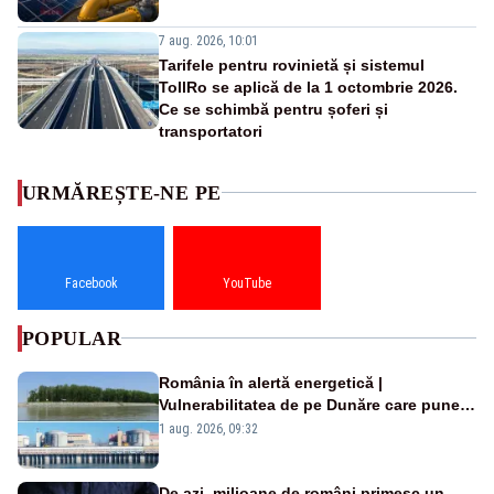
7 aug. 2026, 10:01
Tarifele pentru rovinietă și sistemul
TollRo se aplică de la 1 octombrie 2026.
Ce se schimbă pentru șoferi și
transportatori
URMĂREȘTE-NE PE
Facebook
YouTube
POPULAR
România în alertă energetică |
Vulnerabilitatea de pe Dunăre care pune
în pericol Centrala Cernavodă era
1 aug. 2026, 09:32
cunoscută de pe vremea lui Ceaușescu
De azi, milioane de români primesc un