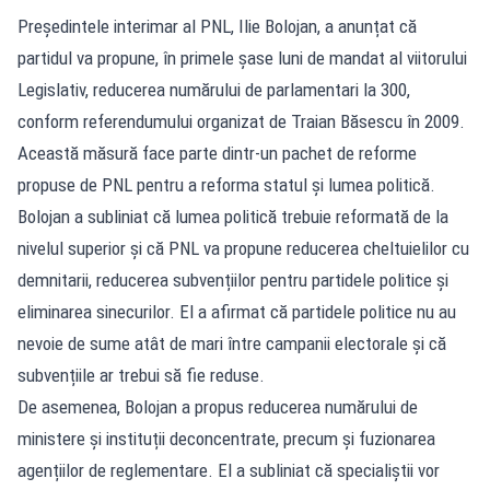
Președintele interimar al PNL, Ilie Bolojan, a anunțat că
partidul va propune, în primele șase luni de mandat al viitorului
Legislativ, reducerea numărului de parlamentari la 300,
conform referendumului organizat de Traian Băsescu în 2009.
Această măsură face parte dintr-un pachet de reforme
propuse de PNL pentru a reforma statul și lumea politică.
Bolojan a subliniat că lumea politică trebuie reformată de la
nivelul superior și că PNL va propune reducerea cheltuielilor cu
demnitarii, reducerea subvențiilor pentru partidele politice și
eliminarea sinecurilor. El a afirmat că partidele politice nu au
nevoie de sume atât de mari între campanii electorale și că
subvențiile ar trebui să fie reduse.
De asemenea, Bolojan a propus reducerea numărului de
ministere și instituții deconcentrate, precum și fuzionarea
agențiilor de reglementare. El a subliniat că specialiștii vor