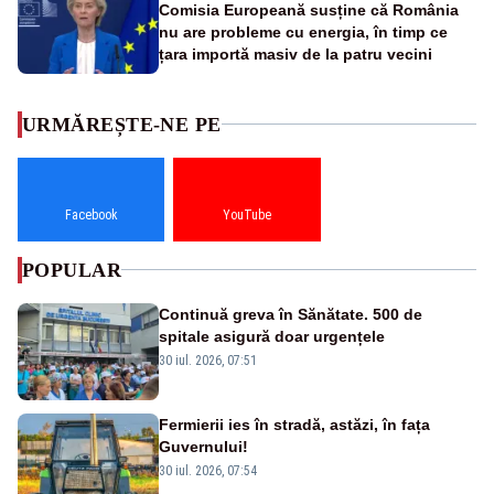
Comisia Europeană susține că România
nu are probleme cu energia, în timp ce
țara importă masiv de la patru vecini
URMĂREȘTE-NE PE
Facebook
YouTube
POPULAR
Continuă greva în Sănătate. 500 de
spitale asigură doar urgențele
30 iul. 2026, 07:51
Fermierii ies în stradă, astăzi, în fața
Guvernului!
30 iul. 2026, 07:54