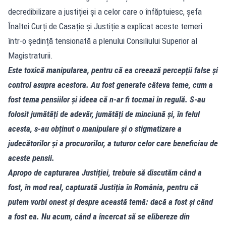
decredibilizare a justiției și a celor care o înfăptuiesc, șefa
Înaltei Curți de Casație și Justiție a explicat aceste temeri
într-o ședință tensionată a plenului Consiliului Superior al
Magistraturii.
Este toxică manipularea, pentru că ea creează percepții false și
control asupra acestora. Au fost generate câteva teme, cum a
fost tema pensiilor și ideea că n-ar fi tocmai în regulă. S-au
folosit jumătăți de adevăr, jumătăți de minciună și, în felul
acesta, s-au obținut o manipulare și o stigmatizare a
judecătorilor și a procurorilor, a tuturor celor care beneficiau de
aceste pensii.
Apropo de capturarea Justiției, trebuie să discutăm când a
fost, în mod real, capturată Justiția în România, pentru că
putem vorbi onest și despre această temă: dacă a fost și când
a fost ea. Nu acum, când a încercat să se elibereze din