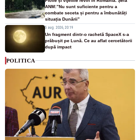
Ploile și vijeliile revin în România. Șefa
ANM:”Nu sunt suficiente pentru a
combate seceta și pentru a îmbunătăți
situația Dunării”
5 aug. 2026, 20:19
Un fragment dintr-o rachetă SpaceX s-a
prăbușit pe Lună. Ce au aflat cercetătorii
după impact
POLITICA