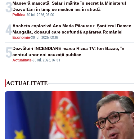
3
Manevră mascată. Salarii mărite în secret la Ministerul
Dezvoltării în timp ce medicii ies în stradă
Politica
-
30 iul. 2026, 08:00
4
Ancheta explozivă Ana Maria Păcuraru: Șantierul Damen
Mangalia, dosarul care scufundă apărarea României
Economie
-
30 iul. 2026, 08:09
5
Dezvăluiri INCENDIARE marca Rizea TV: Ion Bazac, în
centrul unor noi acuzații publice
Actualitate
-
30 iul. 2026, 07:51
ACTUALITATE