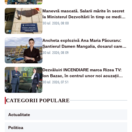
Manevră mascată. Salarii mărite în secret
la Ministerul Dezvoltării în timp ce medicii
ies în stradă
30 iul. 2026, 08:00
Ancheta explozivă Ana Maria Păcuraru:
Șantierul Damen Mangalia, dosarul care
scufundă apărarea României
30 iul. 2026, 08:09
Dezvăluiri INCENDIARE marca Rizea TV:
Ion Bazac, în centrul unor noi acuzații
publice
30 iul. 2026, 07:51
CATEGORII POPULARE
Actualitate
Politica