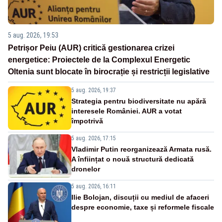
5 aug. 2026, 19:53
Petrișor Peiu (AUR) critică gestionarea crizei
energetice: Proiectele de la Complexul Energetic
Oltenia sunt blocate în birocrație și restricții legislative
5 aug. 2026, 19:37
Strategia pentru biodiversitate nu apără
interesele României. AUR a votat
împotrivă
5 aug. 2026, 17:15
Vladimir Putin reorganizează Armata rusă.
A înființat o nouă structură dedicată
dronelor
5 aug. 2026, 16:11
Ilie Bolojan, discuții cu mediul de afaceri
despre economie, taxe și reformele fiscale