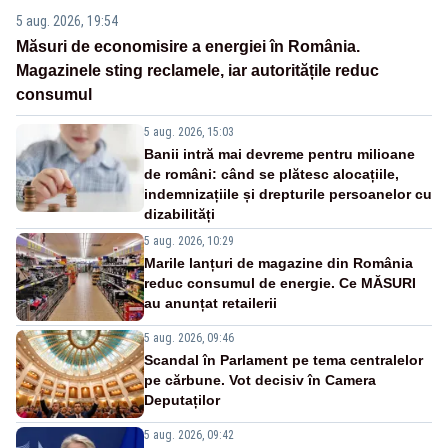
5 aug. 2026, 19:54
Măsuri de economisire a energiei în România.
Magazinele sting reclamele, iar autoritățile reduc
consumul
5 aug. 2026, 15:03
Banii intră mai devreme pentru milioane
de români: când se plătesc alocațiile,
indemnizațiile și drepturile persoanelor cu
dizabilități
5 aug. 2026, 10:29
Marile lanțuri de magazine din România
reduc consumul de energie. Ce MĂSURI
au anunțat retailerii
5 aug. 2026, 09:46
Scandal în Parlament pe tema centralelor
pe cărbune. Vot decisiv în Camera
Deputaților
5 aug. 2026, 09:42