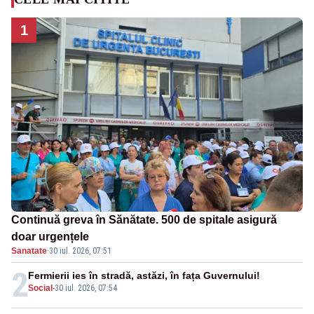
1
Continuă greva în Sănătate. 500 de spitale asigură
doar urgențele
Sanatate
·
30 iul. 2026, 07:51
2
Fermierii ies în stradă, astăzi, în fața Guvernului!
Social
-
30 iul. 2026, 07:54