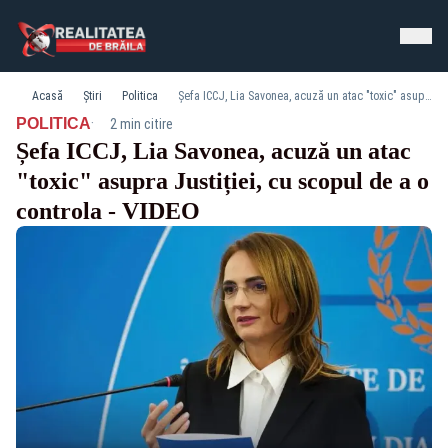
Acasă
Știri
Politica
Șefa ICCJ, Lia Savonea, acuză un atac "toxic" asupra Justiției, cu scopul de a o controla - VIDEO
·
POLITICA
2 min citire
Șefa ICCJ, Lia Savonea, acuză un atac
"toxic" asupra Justiției, cu scopul de a o
controla - VIDEO