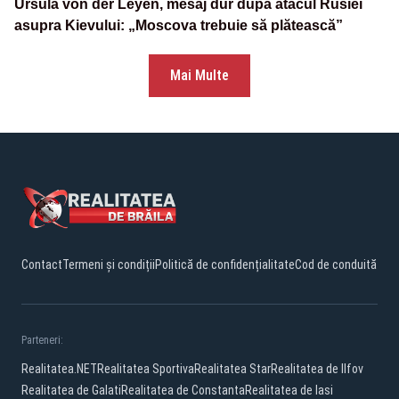
Ursula von der Leyen, mesaj dur după atacul Rusiei
asupra Kievului: „Moscova trebuie să plătească”
Mai Multe
Contact
Termeni și condiții
Politică de confidențialitate
Cod de conduită
Parteneri:
Realitatea.NET
Realitatea Sportiva
Realitatea Star
Realitatea de Ilfov
Realitatea de Galati
Realitatea de Constanta
Realitatea de Iasi