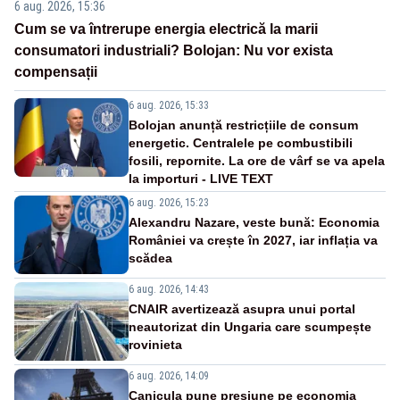
6 aug. 2026, 15:36
Cum se va întrerupe energia electrică la marii
consumatori industriali? Bolojan: Nu vor exista
compensații
6 aug. 2026, 15:33
Bolojan anunță restricțiile de consum
energetic. Centralele pe combustibili
fosili, repornite. La ore de vârf se va apela
la importuri - LIVE TEXT
6 aug. 2026, 15:23
Alexandru Nazare, veste bună: Economia
României va crește în 2027, iar inflația va
scădea
6 aug. 2026, 14:43
CNAIR avertizează asupra unui portal
neautorizat din Ungaria care scumpește
rovinieta
6 aug. 2026, 14:09
Canicula pune presiune pe economia