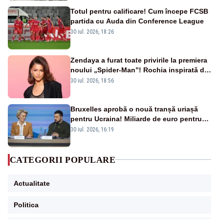
Totul pentru calificare! Cum începe FCSB
partida cu Auda din Conference League
30 iul. 2026, 18:26
Zendaya a furat toate privirile la premiera
noului „Spider-Man”! Rochia inspirată de
pânza de păianjen a făcut senzație
30 iul. 2026, 18:56
Bruxelles aprobă o nouă tranșă uriașă
pentru Ucraina! Miliarde de euro pentru
armament și apărare
30 iul. 2026, 16:19
CATEGORII POPULARE
Actualitate
Politica