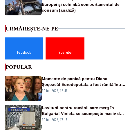
Europei și schimbă comportamentul de
consum (analiză)
URMĂREȘTE-NE PE
Facebook
YouTube
POPULAR
Momente de panică pentru Diana
Șoșoacă! Eurodeputata a fost rănită într-
un accident rutier
30 iul. 2026, 16:48
Lovitură pentru românii care merg în
Bulgaria! Vinieta se scumpește masiv de
la 1 august
30 iul. 2026, 17:15