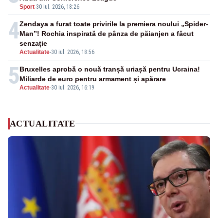
Sport
-
30 iul. 2026, 18:26
4
Zendaya a furat toate privirile la premiera noului „Spider-
Man”! Rochia inspirată de pânza de păianjen a făcut
senzație
Actualitate
-
30 iul. 2026, 18:56
5
Bruxelles aprobă o nouă tranșă uriașă pentru Ucraina!
Miliarde de euro pentru armament și apărare
Actualitate
-
30 iul. 2026, 16:19
ACTUALITATE