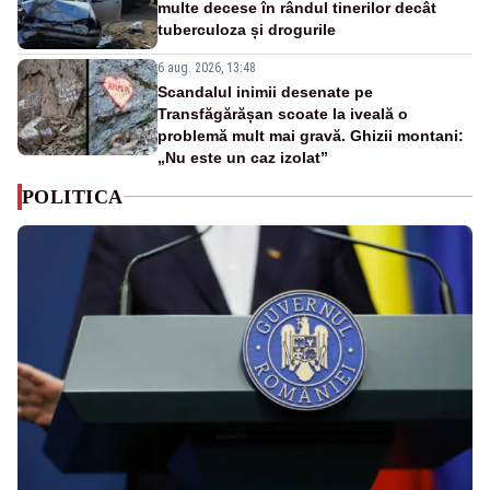
multe decese în rândul tinerilor decât
tuberculoza și drogurile
6 aug. 2026, 13:48
Scandalul inimii desenate pe
Transfăgărășan scoate la iveală o
problemă mult mai gravă. Ghizii montani:
„Nu este un caz izolat”
POLITICA