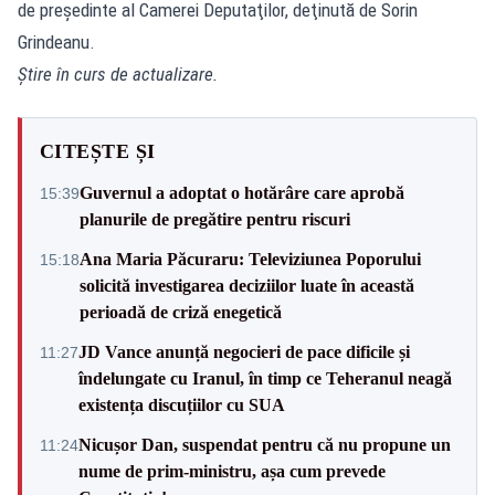
de preşedinte al Camerei Deputaţilor, deţinută de Sorin
Grindeanu.
Știre în curs de actualizare.
CITEȘTE ȘI
Guvernul a adoptat o hotărâre care aprobă
15:39
planurile de pregătire pentru riscuri
Ana Maria Păcuraru: Televiziunea Poporului
15:18
solicită investigarea deciziilor luate în această
perioadă de criză enegetică
JD Vance anunță negocieri de pace dificile și
11:27
îndelungate cu Iranul, în timp ce Teheranul neagă
existența discuțiilor cu SUA
Nicușor Dan, suspendat pentru că nu propune un
11:24
nume de prim-ministru, așa cum prevede