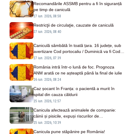
Recomandările ASSMB pentru a fi în siguranță
pe timp de caniculă
27 iun. 2026, 08:58
Restricţii de circulaţie, cauzate de caniculă
27 iun. 2026, 08:40
Caniculă sâmbătă în toată țara. 16 județe, sub
avertizare Cod portocaliu / Duminică va fi Cod
roșu
27 iun. 2026, 07:39
România intră într-o lună de foc. Prognoza
ANM arată ce ne așteaptă până la final de iulie
26 iun. 2026, 08:24
Caz șocant în Franța: o pacientă a murit în
spital din cauza căldurii
25 iun. 2026, 12:57
Canicula afectează animalele de companie:
câinii și pisicile, expuși riscurilor de
supraîncălzire
25 iun. 2026, 10:39
Canicula pune stăpânire pe România!