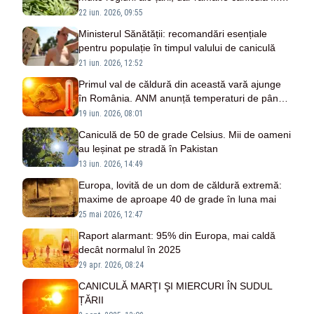
sud-est
22 iun. 2026, 09:55
Ministerul Sănătății: recomandări esențiale
pentru populație în timpul valului de caniculă
21 iun. 2026, 12:52
Primul val de căldură din această vară ajunge
în România. ANM anunță temperaturi de până
la 36 de grade
19 iun. 2026, 08:01
Caniculă de 50 de grade Celsius. Mii de oameni
au leșinat pe stradă în Pakistan
13 iun. 2026, 14:49
Europa, lovită de un dom de căldură extremă:
maxime de aproape 40 de grade în luna mai
25 mai 2026, 12:47
Raport alarmant: 95% din Europa, mai caldă
decât normalul în 2025
29 apr. 2026, 08:24
CANICULĂ MARŢI ŞI MIERCURI ÎN SUDUL
ȚĂRII