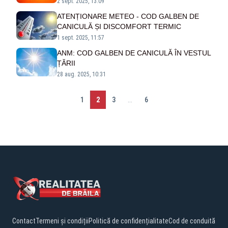
2 sept. 2025, 13:09
ATENȚIONARE METEO - COD GALBEN DE
CANICULĂ ȘI DISCOMFORT TERMIC
1 sept. 2025, 11:57
ANM: COD GALBEN DE CANICULĂ ÎN VESTUL
ȚĂRII
28 aug. 2025, 10:31
1
2
3
...
6
Contact
Termeni și condiții
Politică de confidențialitate
Cod de conduită