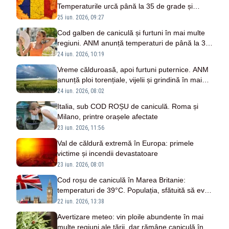
Temperaturile urcă până la 35 de grade și
apare prima noapte tropicală în Capitală
25 iun. 2026, 09:27
Cod galben de caniculă și furtuni în mai multe
regiuni. ANM anunță temperaturi de până la 35
de grade
24 iun. 2026, 10:19
Vreme călduroasă, apoi furtuni puternice. ANM
anunță ploi torențiale, vijelii și grindină în mai
multe zone din țară
24 iun. 2026, 08:02
Italia, sub COD ROȘU de caniculă. Roma și
Milano, printre orașele afectate
23 iun. 2026, 11:56
Val de căldură extremă în Europa: primele
victime și incendii devastatoare
23 iun. 2026, 08:01
Cod roșu de caniculă în Marea Britanie:
temperaturi de 39°C. Populația, sfătuită să evite
deplasările neesențiale
22 iun. 2026, 13:38
Avertizare meteo: vin ploile abundente în mai
multe regiuni ale țării, dar rămâne caniculă în