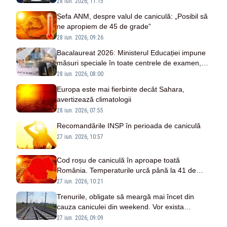
28 iun. 2026, 11:15
Șefa ANM, despre valul de caniculă: „Posibil să
ne apropiem de 45 de grade”
28 iun. 2026, 09:26
Bacalaureat 2026: Ministerul Educației impune
măsuri speciale în toate centrele de examen,
din cauza caniculei
28 iun. 2026, 08:00
Europa este mai fierbinte decât Sahara,
avertizează climatologii
28 iun. 2026, 07:55
Recomandările INSP în perioada de caniculă
27 iun. 2026, 10:57
Cod roșu de caniculă în aproape toată
România. Temperaturile urcă până la 41 de
grade
27 iun. 2026, 10:21
Trenurile, obligate să meargă mai încet din
cauza caniculei din weekend. Vor exista
întârzieri uriașe
27 iun. 2026, 09:09