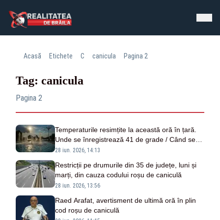
Acasă
Etichete
C
canicula
Pagina 2
Tag: canicula
Pagina 2
Temperaturile resimțite la această oră în țară.
Unde se înregistrează 41 de grade / Când se
răcorește vremea
28 iun. 2026, 14:13
Restricții pe drumurile din 35 de județe, luni și
marți, din cauza codului roșu de caniculă
28 iun. 2026, 13:56
Raed Arafat, avertisment de ultimă oră în plin
cod roșu de caniculă