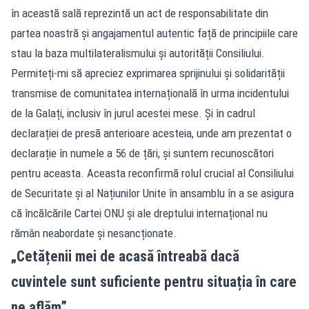
în această sală reprezintă un act de responsabilitate din
partea noastră și angajamentul autentic față de principiile care
stau la baza multilateralismului și autorității Consiliului.
Permiteți-mi să apreciez exprimarea sprijinului și solidarității
transmise de comunitatea internațională în urma incidentului
de la Galați, inclusiv în jurul acestei mese. Și în cadrul
declarației de presă anterioare acesteia, unde am prezentat o
declarație în numele a 56 de țări, și suntem recunoscători
pentru aceasta. Aceasta reconfirmă rolul crucial al Consiliului
de Securitate și al Națiunilor Unite în ansamblu în a se asigura
că încălcările Cartei ONU și ale dreptului internațional nu
rămân neabordate și nesancționate.
„Cetățenii mei de acasă întreabă dacă
cuvintele sunt suficiente pentru situația în care
ne aflăm”