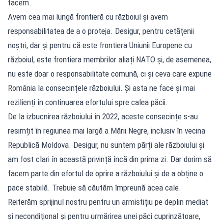
facem.
Avem cea mai lungă frontieră cu războiul și avem
responsabilitatea de a o proteja. Desigur, pentru cetățenii
noștri, dar și pentru că este frontiera Uniunii Europene cu
războiul, este frontiera membrilor aliați NATO și, de asemenea,
nu este doar o responsabilitate comună, ci și ceva care expune
România la consecințele războiului. Și asta ne face și mai
rezilienți în continuarea efortului spre calea păcii.
De la izbucnirea războiului în 2022, aceste consecințe s-au
resimțit în regiunea mai largă a Mării Negre, inclusiv în vecina
Republică Moldova. Desigur, nu suntem părți ale războiului și
am fost clari în această privință încă din prima zi. Dar dorim să
facem parte din efortul de oprire a războiului și de a obține o
pace stabilă. Trebuie să căutăm împreună acea cale.
Reiterăm sprijinul nostru pentru un armistițiu pe deplin mediat
și necondițional și pentru urmărirea unei păci cuprinzătoare,