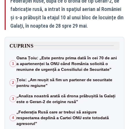
Federației Ruse, după ce o dronă de tip Geran-2, de
fabricație rusă, a intrat în spațiul aerian al României
și s-a prăbușit la etajul 10 al unui bloc de locuințe din
Galați, în noaptea de 28 spre 29 mai.
CUPRINS
Oana Țoiu: „Este pentru prima dată în cei 70 de ani
a apartenenței la ONU când România solicită o
1
reuniune de urgență a Consiliului de Securitate”
Țoiu: „Am reușit să fim un partener de securitate
2
pentru regiune”
„Analiza noastră arată că drona prăbușită la Galați
3
este o Geran-2 de origine rusă”
„Federația Rusă care ar trebui să asigure
respectarea deplină a Cartei ONU este totodată
4
agresorul”