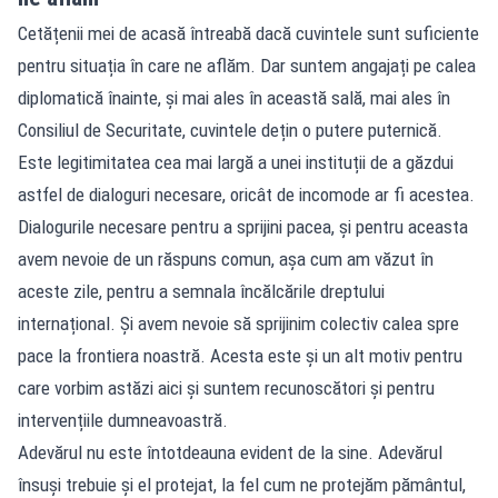
Cetățenii mei de acasă întreabă dacă cuvintele sunt suficiente
pentru situația în care ne aflăm. Dar suntem angajați pe calea
diplomatică înainte, și mai ales în această sală, mai ales în
Consiliul de Securitate, cuvintele dețin o putere puternică.
Este legitimitatea cea mai largă a unei instituții de a găzdui
astfel de dialoguri necesare, oricât de incomode ar fi acestea.
Dialogurile necesare pentru a sprijini pacea, și pentru aceasta
avem nevoie de un răspuns comun, așa cum am văzut în
aceste zile, pentru a semnala încălcările dreptului
internațional. Și avem nevoie să sprijinim colectiv calea spre
pace la frontiera noastră. Acesta este și un alt motiv pentru
care vorbim astăzi aici și suntem recunoscători și pentru
intervențiile dumneavoastră.
Adevărul nu este întotdeauna evident de la sine. Adevărul
însuși trebuie și el protejat, la fel cum ne protejăm pământul,