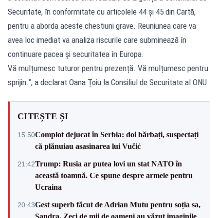
Securitate, în conformitate cu articolele 44 și 45 din Cartă,
pentru a aborda aceste chestiuni grave. Reuniunea care va
avea loc imediat va analiza riscurile care subminează în
continuare pacea și securitatea în Europa.
Vă mulțumesc tuturor pentru prezență. Vă mulțumesc pentru
sprijin.”, a declarat Oana Țoiu la Consiliul de Securitate al ONU.
CITEȘTE ȘI
Complot dejucat în Serbia: doi bărbați, suspectați
15:50
că plănuiau asasinarea lui Vučić
Trump: Rusia ar putea lovi un stat NATO în
21:42
această toamnă. Ce spune despre armele pentru
Ucraina
Gest superb făcut de Adrian Mutu pentru soția sa,
20:43
Sandra. Zeci de mii de oameni au văzut imaginile