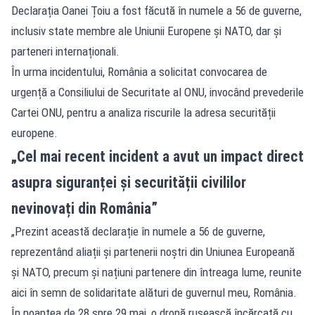
Declarația Oanei Țoiu a fost făcută în numele a 56 de guverne,
inclusiv state membre ale Uniunii Europene și NATO, dar și
parteneri internaționali.
În urma incidentului, România a solicitat convocarea de
urgență a Consiliului de Securitate al ONU, invocând prevederile
Cartei ONU, pentru a analiza riscurile la adresa securității
europene.
„Cel mai recent incident a avut un impact direct
asupra siguranței și securității civililor
nevinovați din România”
„Prezint această declarație în numele a 56 de guverne,
reprezentând aliații și partenerii noștri din Uniunea Europeană
și NATO, precum și națiuni partenere din întreaga lume, reunite
aici în semn de solidaritate alături de guvernul meu, România.
În noaptea de 28 spre 29 mai, o dronă rusească încărcată cu