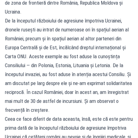
de zona de frontieră dintre România, Republica Moldova și
Ucraina.
De la începutul războiului de agresiune împotriva Ucrainei,
dronele rusești au intrat de numeroase ori în spațiul aerian al
României, precum și în spațiul aerian al altor parteneri din
Europa Centrală și de Est, încălcând dreptul internațional și
Carta ONU. Aceste exemple au fost aduse la cunoștința
Consiliului — din Polonia, Estonia, Lituania și Letonia. De la
începutul invaziei, au fost aduse în atenția acestui Consiliu. Și
am discutat pe larg despre ele și ne-am exprimat solidaritatea
reciprocă. În cazul României, doar în acest an, am înregistrat
mai mult de 30 de astfel de incursiuni. Și am observat o
frecvență în creștere.
Ceea ce face diferit de data aceasta, însă, este că este pentru
prima dată de la începutul războiului de agresiune împotriva
Ucrainei că cetățeni români au nevoie și de îngrijiri medicale, și