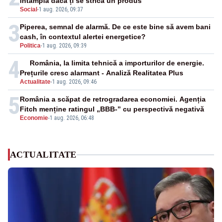
întâmplă dacă ți se strică un produs
Social
-
1 aug. 2026, 09:37
3
Piperea, semnal de alarmă. De ce este bine să avem bani
cash, în contextul alertei energetice?
Politica
-
1 aug. 2026, 09:39
4
România, la limita tehnică a importurilor de energie.
Prețurile cresc alarmant - Analiză Realitatea Plus
Actualitate
-
1 aug. 2026, 09:46
5
România a scăpat de retrogradarea economiei. Agenția
Fitch menține ratingul „BBB-” cu perspectivă negativă
Economie
-
1 aug. 2026, 06:48
ACTUALITATE