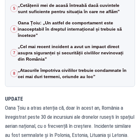
„Cetățenii mei de acasă întreabă dacă cuvintele
5
sunt suficiente pentru situația în care ne aflăm”
Oana Țoiu: „Un astfel de comportament este
inacceptabil în dreptul internațional și trebuie să
6
înceteze”
„Cel mai recent incident a avut un impact direct
asupra siguranței și securității civililor nevinovați
7
din România”
„Atacurile împotriva civililor trebuie condamnate în
8
cei mai duri termeni, oriunde au loc”
UPDATE
Oana Țoiu a atras atenția că, doar în acest an, România a
înregistrat peste 30 de incursiuni ale dronelor rusești în spațiul
aerian național, cu o frecvență în creștere. Incidente similare
au fost semnalate și în Polonia, Estonia, Lituania și Letonia.