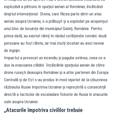
explozibili a pătruns în spațiul aerian al României, încălcând
dreptul internațional. Drona, care făcea parte dintr-un atac
aerian asupra Ucrainei, s-a prăbușit și a explodat pe acoperișul
unui bloc de locuințe din municipiul Galați, România. Pentru
prima dată, au existat răniți în rândul cetățenilor români: două
persoane au fost rănite, iar mai mulți locatari au avut nevoie
de îngrijiri.
Impactul a provocat un incendiu și pagube extinse, ceea ce a
dus la evacuarea clădirii. Încălcările spațiului aerian de către
drone rusești deasupra României și a altor parteneri din Europa
Centrală și de Est s-au produs în mod repetat de la izbucnirea
războiului Rusiei împotriva Ucrainei și reprezintă o consecință
directă a tacticilor de escaladare folosite de Rusia în atacurile
sale asupra Ucrainei.
„Atacurile împotriva civililor trebuie