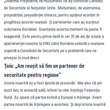
„Doamnă Președintă, vă mulțumesc că ați convocat Consiliul
de Securitate al Națiunilor Unite. Mulțumesc, de asemenea,
președinției, președinției chineze, pentru sprijinul acordat în
pregătirea acestei reuniuni. Și partenerilor care au susținut
solicitarea României. Gravitatea acestui moment nu poate fi
exagerată. Este pentru prima dată în cei 70 de ani de istorie a
apartenenței noastre la ONU când România solicită o reuniune
urgentă a Consiliului de Securitate pe o problemă care ne
privește în mod direct.
Țoiu: „Am reușit să fim un partener de
securitate pentru regiune”
Istoria noastră nu a fost lipsită de provocări. Mai ales că am
auzit aici, în această sală, referiri la cine înțelege Federația
Rusă. Aș spune că partea estică a Europei o înțelege. Avem
partea noastră de înțelegere a acesteia. Și deși istoria noastră