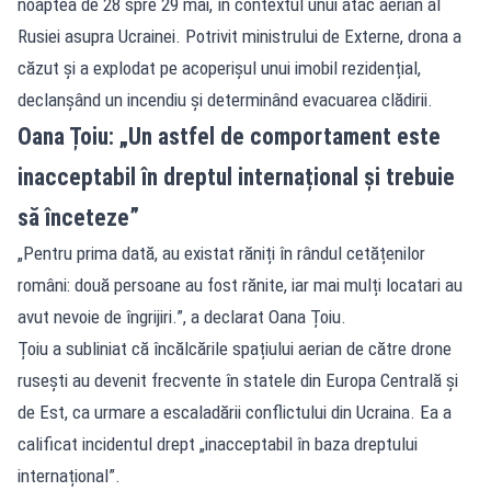
noaptea de 28 spre 29 mai, în contextul unui atac aerian al
Rusiei asupra Ucrainei. Potrivit ministrului de Externe, drona a
căzut și a explodat pe acoperișul unui imobil rezidențial,
declanșând un incendiu și determinând evacuarea clădirii.
Oana Țoiu: „Un astfel de comportament este
inacceptabil în dreptul internațional și trebuie
să înceteze”
„Pentru prima dată, au existat răniți în rândul cetățenilor
români: două persoane au fost rănite, iar mai mulți locatari au
avut nevoie de îngrijiri.”, a declarat Oana Țoiu.
Țoiu a subliniat că încălcările spațiului aerian de către drone
rusești au devenit frecvente în statele din Europa Centrală și
de Est, ca urmare a escaladării conflictului din Ucraina. Ea a
calificat incidentul drept „inacceptabil în baza dreptului
internațional”.