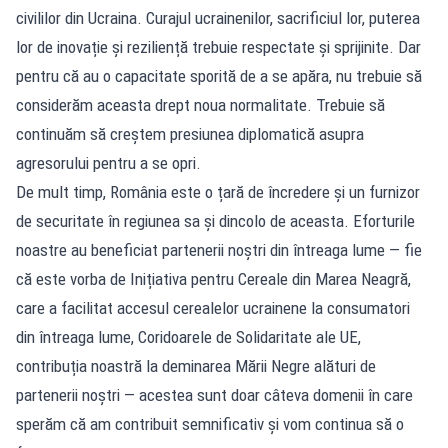
civililor din Ucraina. Curajul ucrainenilor, sacrificiul lor, puterea
lor de inovație și reziliență trebuie respectate și sprijinite. Dar
pentru că au o capacitate sporită de a se apăra, nu trebuie să
considerăm aceasta drept noua normalitate. Trebuie să
continuăm să creștem presiunea diplomatică asupra
agresorului pentru a se opri.
De mult timp, România este o țară de încredere și un furnizor
de securitate în regiunea sa și dincolo de aceasta. Eforturile
noastre au beneficiat partenerii noștri din întreaga lume — fie
că este vorba de Inițiativa pentru Cereale din Marea Neagră,
care a facilitat accesul cerealelor ucrainene la consumatori
din întreaga lume, Coridoarele de Solidaritate ale UE,
contribuția noastră la deminarea Mării Negre alături de
partenerii noștri — acestea sunt doar câteva domenii în care
sperăm că am contribuit semnificativ și vom continua să o