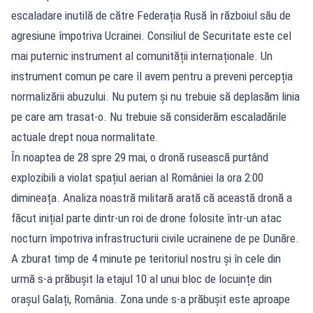
escaladare inutilă de către Federația Rusă în războiul său de
agresiune împotriva Ucrainei. Consiliul de Securitate este cel
mai puternic instrument al comunității internaționale. Un
instrument comun pe care îl avem pentru a preveni percepția
normalizării abuzului. Nu putem și nu trebuie să deplasăm linia
pe care am trasat-o. Nu trebuie să considerăm escaladările
actuale drept noua normalitate.
În noaptea de 28 spre 29 mai, o dronă rusească purtând
explozibili a violat spațiul aerian al României la ora 2:00
dimineața. Analiza noastră militară arată că această dronă a
făcut inițial parte dintr-un roi de drone folosite într-un atac
nocturn împotriva infrastructurii civile ucrainene de pe Dunăre.
A zburat timp de 4 minute pe teritoriul nostru și în cele din
urmă s-a prăbușit la etajul 10 al unui bloc de locuințe din
orașul Galați, România. Zona unde s-a prăbușit este aproape