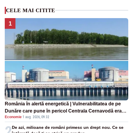
CELE MAI CITITE
1
România în alertă energetică | Vulnerabilitatea de pe
Dunăre care pune în pericol Centrala Cernavodă era
Economie
·
1 aug. 2026, 09:32
cunoscută de pe vremea lui Ceaușescu
2
De azi, milioane de români primesc un drept nou. Ce se