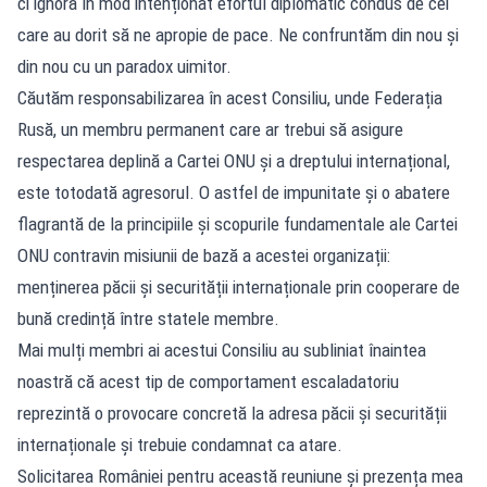
ci ignoră în mod intenționat efortul diplomatic condus de cei
care au dorit să ne apropie de pace. Ne confruntăm din nou și
din nou cu un paradox uimitor.
Căutăm responsabilizarea în acest Consiliu, unde Federația
Rusă, un membru permanent care ar trebui să asigure
respectarea deplină a Cartei ONU și a dreptului internațional,
este totodată agresorul. O astfel de impunitate și o abatere
flagrantă de la principiile și scopurile fundamentale ale Cartei
ONU contravin misiunii de bază a acestei organizații:
menținerea păcii și securității internaționale prin cooperare de
bună credință între statele membre.
Mai mulți membri ai acestui Consiliu au subliniat înaintea
noastră că acest tip de comportament escaladatoriu
reprezintă o provocare concretă la adresa păcii și securității
internaționale și trebuie condamnat ca atare.
Solicitarea României pentru această reuniune și prezența mea