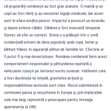
că proprietăți românești au fost grav avariate. O mamă și un
copil au fost răniți și au necesitat îngrijiri medicale, dar acum
sunt în afara oricărui pericol. Impactul a provocat un incendiu
și daune extinse clădirii. Clădirea a fost evacuată temporar.
Doresc să ofer un context. Drona s-a prăbușit într-o zonă
rezidențială extrem de dens populată, unde copii, femei și
bărbați trăiesc în siguranță alături de familiile lor. Efectele ar
fi putut fi și mai devastatoare. România condamnă ferm acest
comportament iresponsabil și pătrunderea repetată a
vehiculelor rusești pe teritoriul nostru suveran. Indiferent care
a fost destinația lor inițială, gravitatea acțiunii și
responsabilitatea autorului sunt clare. Riscul subminează în
continuare pacea și securitatea în Europa și, prin implicațiile
sale mai largi, reprezintă o preocupare pentru întreaga
apartenența la ONU.