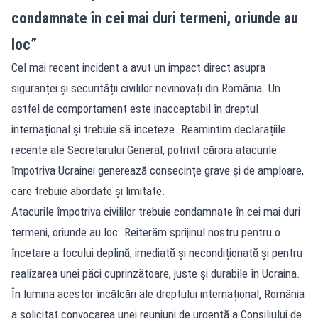
condamnate în cei mai duri termeni, oriunde au
loc”
Cel mai recent incident a avut un impact direct asupra
siguranței și securității civililor nevinovați din România. Un
astfel de comportament este inacceptabil în dreptul
internațional și trebuie să înceteze. Reamintim declarațiile
recente ale Secretarului General, potrivit cărora atacurile
împotriva Ucrainei generează consecințe grave și de amploare,
care trebuie abordate și limitate.
Atacurile împotriva civililor trebuie condamnate în cei mai duri
termeni, oriunde au loc. Reiterăm sprijinul nostru pentru o
încetare a focului deplină, imediată și necondiționată și pentru
realizarea unei păci cuprinzătoare, juste și durabile în Ucraina.
În lumina acestor încălcări ale dreptului internațional, România
a solicitat convocarea unei reuniuni de urgență a Consiliului de