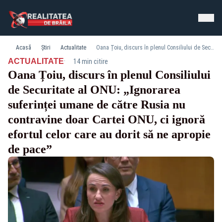
Acasă
Știri
Actualitate
Oana Țoiu, discurs în plenul Consiliului de Securitate al ONU: „Ignorarea suferinței umane de către Rusia nu contravine doar Cartei ONU, ci ignoră efortul celor care au dorit să ne apropie de pace”
·
ACTUALITATE
14 min citire
Oana Țoiu, discurs în plenul Consiliului
de Securitate al ONU: „Ignorarea
suferinței umane de către Rusia nu
contravine doar Cartei ONU, ci ignoră
efortul celor care au dorit să ne apropie
de pace”