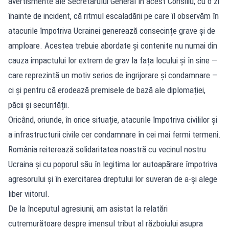
avertismente ale Secretarului General în acest Consiliu, cu o zi
înainte de incident, că ritmul escaladării pe care îl observăm în
atacurile împotriva Ucrainei generează consecințe grave și de
amploare. Acestea trebuie abordate și contenite nu numai din
cauza impactului lor extrem de grav la fața locului și în sine —
care reprezintă un motiv serios de îngrijorare și condamnare —
ci și pentru că erodează premisele de bază ale diplomației,
păcii și securității.
Oricând, oriunde, în orice situație, atacurile împotriva civililor și
a infrastructurii civile cer condamnare în cei mai fermi termeni.
România reiterează solidaritatea noastră cu vecinul nostru
Ucraina și cu poporul său în legitima lor autoapărare împotriva
agresorului și în exercitarea dreptului lor suveran de a-și alege
liber viitorul.
De la începutul agresiunii, am asistat la relatări
cutremurătoare despre imensul tribut al războiului asupra