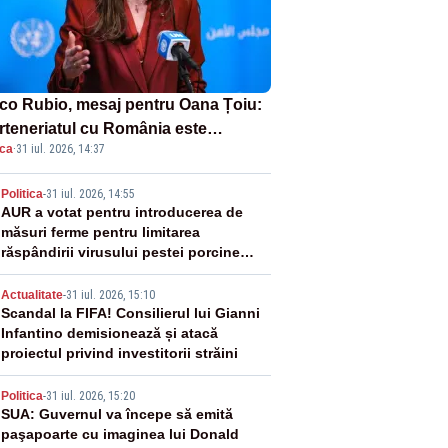
co Rubio, mesaj pentru Oana Țoiu:
rteneriatul cu România este
ica
·
31 iul. 2026, 14:37
rnic și prețuit”
2
Politica
-
31 iul. 2026, 14:55
AUR a votat pentru introducerea de
măsuri ferme pentru limitarea
răspândirii virusului pestei porcine
africane
3
Actualitate
-
31 iul. 2026, 15:10
Scandal la FIFA! Consilierul lui Gianni
Infantino demisionează și atacă
proiectul privind investitorii străini
4
Politica
-
31 iul. 2026, 15:20
SUA: Guvernul va începe să emită
paşapoarte cu imaginea lui Donald