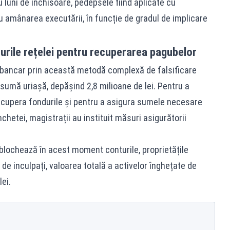
ru luni de închisoare, pedepsele fiind aplicate cu
amânarea executării, în funcție de gradul de implicare
urile rețelei pentru recuperarea pagubelor
i bancar prin această metodă complexă de falsificare
o sumă uriașă, depășind 2,8 milioane de lei. Pentru a
recupera fondurile și pentru a asigura sumele necesare
anchetei, magistrații au instituit măsuri asigurătorii
blochează în acest moment conturile, proprietățile
 de inculpați, valoarea totală a activelor înghețate de
ei.