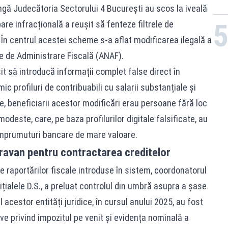
ngă Judecătoria Sectorului 4 București au scos la iveală
re infracțională a reușit să fenteze filtrele de
e. În centrul acestei scheme s-a aflat modificarea ilegală a
le de Administrare Fiscală (ANAF).
șit să introducă informații complet false direct în
ic profiluri de contribuabili cu salarii substanțiale și
te, beneficiarii acestor modificări erau persoane fără loc
deste, care, pe baza profilurilor digitale falsificate, au
u împrumuturi bancare de mare valoare.
ravan pentru contractarea creditelor
e raportărilor fiscale introduse în sistem, coordonatorul
nițialele D.S., a preluat controlul din umbră asupra a șase
 acestor entități juridice, în cursul anului 2025, au fost
ive privind impozitul pe venit și evidența nominală a