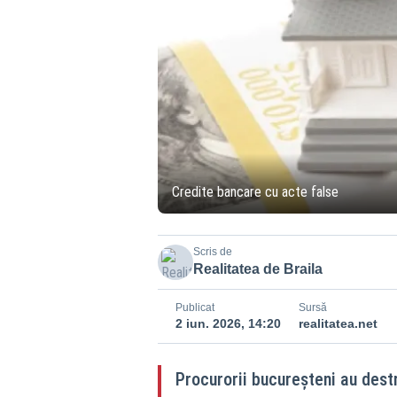
Credite bancare cu acte false
Scris de
Realitatea de Braila
Publicat
Sursă
2 iun. 2026, 14:20
realitatea.net
Procurorii bucureșteni au destr