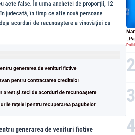
u acte false. În urma anchetei de proporții, 12
l în judecată, în timp ce alte nouă persoane
deja acorduri de recunoaștere a vinovăției cu
Mar
„Pa
Polit
pute
ntru generarea de venituri fictive
avan pentru contractarea creditelor
n arest și zeci de acorduri de recunoaștere
urile rețelei pentru recuperarea pagubelor
ntru generarea de venituri fictive