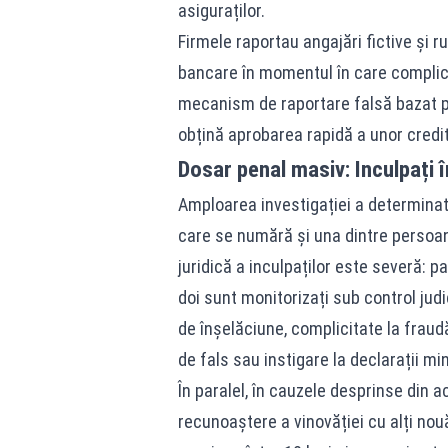
asiguraților.
Firmele raportau angajări fictive și r
bancare în momentul în care complicii
mecanism de raportare falsă bazat pe
obțină aprobarea rapidă a unor credi
Dosar penal masiv: Inculpați 
Amploarea investigației a determinat 
care se numără și una dintre persoan
juridică a inculpaților este severă: pa
doi sunt monitorizați sub control judic
de înșelăciune, complicitate la fraud
de fals sau instigare la declarații mi
În paralel, în cauzele desprinse din a
recunoaștere a vinovăției cu alți no