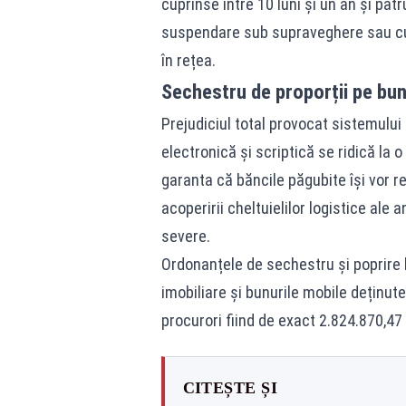
cuprinse între 10 luni și un an și pat
suspendare sub supraveghere sau cu 
în rețea.
Sechestru de proporții pe bun
Prejudiciul total provocat sistemulu
electronică și scriptică se ridică la 
garanta că băncile păgubite își vor 
acoperirii cheltuielilor logistice ale 
severe.
Ordonanțele de sechestru și poprire 
imobiliare și bunurile mobile deținute
procurori fiind de exact 2.824.870,47 l
CITEȘTE ȘI