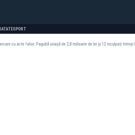
NATATE
SPORT
ncare cu acte false: Pagubă uriașă de 2,8 milioane de lei și 12 inculpați trimiși 