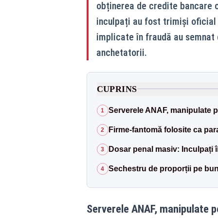
obținerea de credite bancare c
inculpați au fost trimiși oficia
implicate în fraudă au semnat 
anchetatorii.
CUPRINS
Serverele ANAF, manipulate pe
1
Firme-fantomă folosite ca par
2
Dosar penal masiv: Inculpați î
3
Sechestru de proporții pe bun
4
Serverele ANAF, manipulate pe