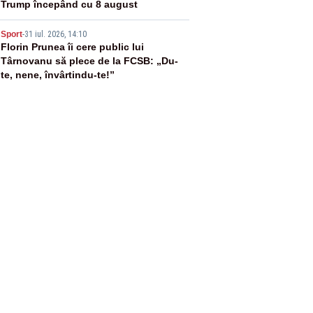
Trump începând cu 8 august
5
Sport
-
31 iul. 2026, 14:10
Florin Prunea îi cere public lui
Târnovanu să plece de la FCSB: „Du-
te, nene, învârtindu-te!”