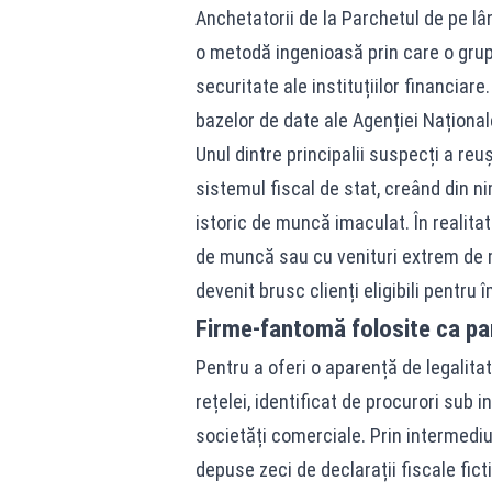
Anchetatorii de la Parchetul de pe lâ
o metodă ingenioasă prin care o grupa
securitate ale instituțiilor financiar
bazelor de date ale Agenției Naționa
Unul dintre principalii suspecți a reu
sistemul fiscal de stat, creând din nim
istoric de muncă imaculat. În realita
de muncă sau cu venituri extrem de mo
devenit brusc clienți eligibili pentr
Firme-fantomă folosite ca pa
Pentru a oferi o aparență de legalitat
rețelei, identificat de procurori sub i
societăți comerciale. Prin intermediul
depuse zeci de declarații fiscale fict