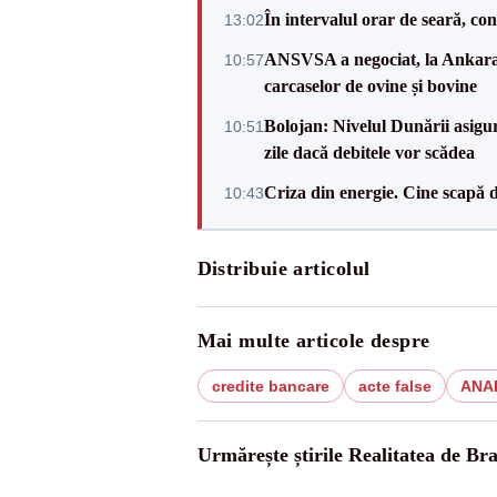
În intervalul orar de seară, c
13:02
ANSVSA a negociat, la Ankara, 
10:57
carcaselor de ovine și bovine
Bolojan: Nivelul Dunării asigur
10:51
zile dacă debitele vor scădea
Criza din energie. Cine scapă 
10:43
Distribuie articolul
Mai multe articole despre
credite bancare
acte false
ANA
Urmărește știrile Realitatea de Bra