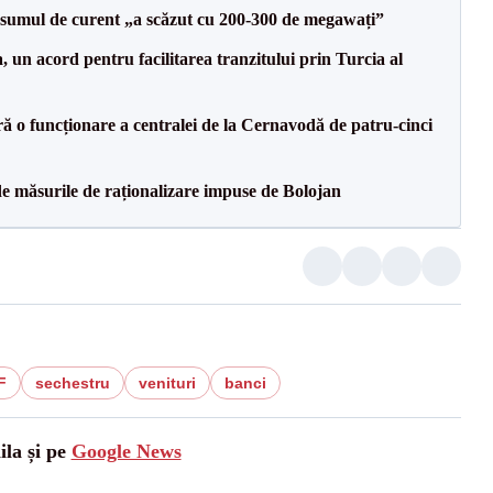
onsumul de curent „a scăzut cu 200-300 de megawați”
un acord pentru facilitarea tranzitului prin Turcia al
ă o funcționare a centralei de la Cernavodă de patru-cinci
de măsurile de raționalizare impuse de Bolojan
F
sechestru
venituri
banci
ila și pe
Google News