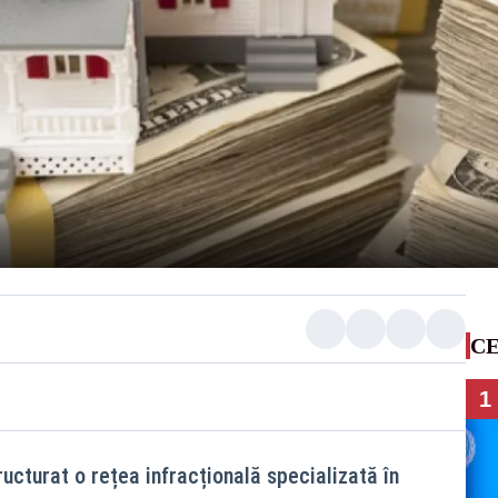
CE
1
ucturat o rețea infracțională specializată în