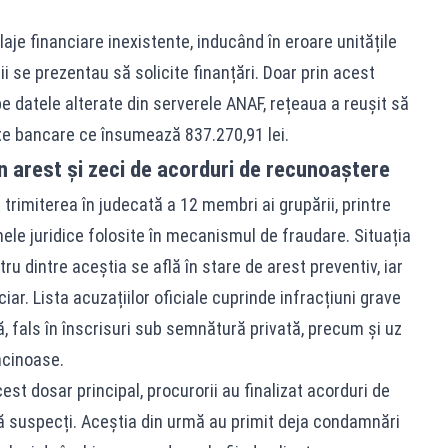
ulaje financiare inexistente, inducând în eroare unitățile
 se prezentau să solicite finanțări. Doar prin acest
 datele alterate din serverele ANAF, rețeaua a reușit să
te bancare ce însumează 837.270,91 lei.
în arest și zeci de acorduri de recunoaștere
trimiterea în judecată a 12 membri ai grupării, printre
ele juridice folosite în mecanismul de fraudare. Situația
tru dintre aceștia se află în stare de arest preventiv, iar
iar. Lista acuzațiilor oficiale cuprinde infracțiuni grave
ă, fals în înscrisuri sub semnătură privată, precum și uz
ncinoase.
cest dosar principal, procurorii au finalizat acorduri de
uă suspecți. Aceștia din urmă au primit deja condamnări