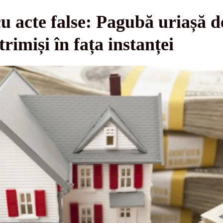
u acte false: Pagubă uriașă d
 trimiși în fața instanței