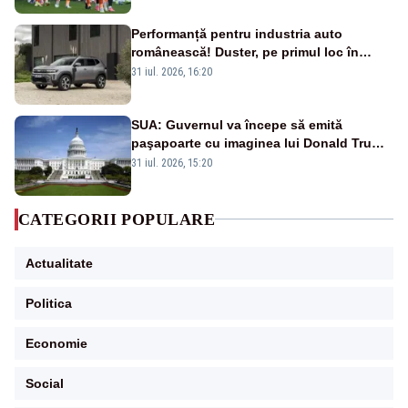
Performanță pentru industria auto
românească! Duster, pe primul loc în
topul vânzărilor din Ucraina
31 iul. 2026, 16:20
SUA: Guvernul va începe să emită
paşapoarte cu imaginea lui Donald Trump
începând cu 8 august
31 iul. 2026, 15:20
CATEGORII POPULARE
Actualitate
Politica
Economie
Social