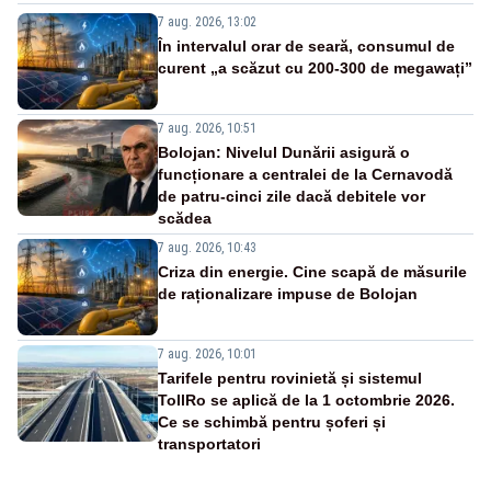
7 aug. 2026, 13:02
În intervalul orar de seară, consumul de
curent „a scăzut cu 200-300 de megawați”
7 aug. 2026, 10:51
Bolojan: Nivelul Dunării asigură o
funcționare a centralei de la Cernavodă
de patru-cinci zile dacă debitele vor
scădea
7 aug. 2026, 10:43
Criza din energie. Cine scapă de măsurile
de raționalizare impuse de Bolojan
7 aug. 2026, 10:01
Tarifele pentru rovinietă și sistemul
TollRo se aplică de la 1 octombrie 2026.
Ce se schimbă pentru șoferi și
transportatori