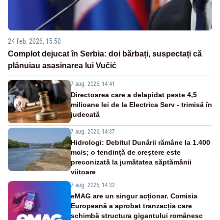
24 feb. 2026, 15:50
Complot dejucat în Serbia: doi bărbați, suspectați că
plănuiau asasinarea lui Vučić
7 aug. 2026, 14:41
Directoarea care a delapidat peste 4,5
milioane lei de la Electrica Serv - trimisă în
judecată
7 aug. 2026, 14:37
Hidrologi: Debitul Dunării rămâne la 1.400
mc/s; o tendință de creștere este
preconizată la jumătatea săptămânii
viitoare
7 aug. 2026, 14:32
eMAG are un singur acționar. Comisia
Europeană a aprobat tranzacția care
schimbă structura gigantului românesc