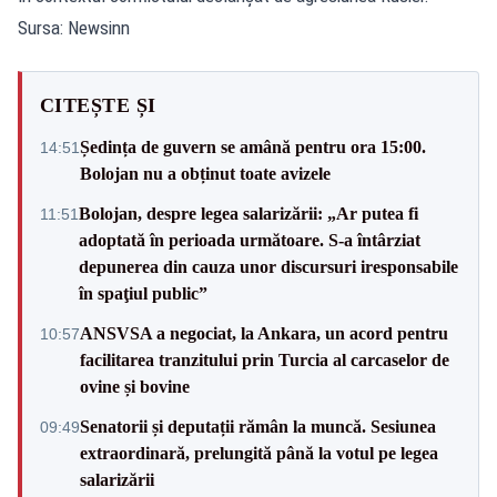
Sursa: Newsinn
CITEȘTE ȘI
Ședința de guvern se amână pentru ora 15:00.
14:51
Bolojan nu a obținut toate avizele
Bolojan, despre legea salarizării: „Ar putea fi
11:51
adoptată în perioada următoare. S-a întârziat
depunerea din cauza unor discursuri iresponsabile
în spaţiul public”
ANSVSA a negociat, la Ankara, un acord pentru
10:57
facilitarea tranzitului prin Turcia al carcaselor de
ovine și bovine
Senatorii și deputații rămân la muncă. Sesiunea
09:49
extraordinară, prelungită până la votul pe legea
salarizării