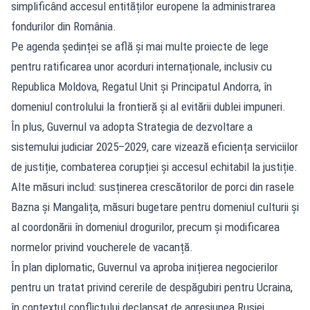
simplificând accesul entităților europene la administrarea
fondurilor din România.
Pe agenda ședinței se află și mai multe proiecte de lege
pentru ratificarea unor acorduri internaționale, inclusiv cu
Republica Moldova, Regatul Unit și Principatul Andorra, în
domeniul controlului la frontieră și al evitării dublei impuneri.
În plus, Guvernul va adopta Strategia de dezvoltare a
sistemului judiciar 2025–2029, care vizează eficiența serviciilor
de justiție, combaterea corupției și accesul echitabil la justiție.
Alte măsuri includ: susținerea crescătorilor de porci din rasele
Bazna și Mangalița, măsuri bugetare pentru domeniul culturii și
al coordonării în domeniul drogurilor, precum și modificarea
normelor privind voucherele de vacanță.
În plan diplomatic, Guvernul va aproba inițierea negocierilor
pentru un tratat privind cererile de despăgubiri pentru Ucraina,
în contextul conflictului declanșat de agresiunea Rusiei.