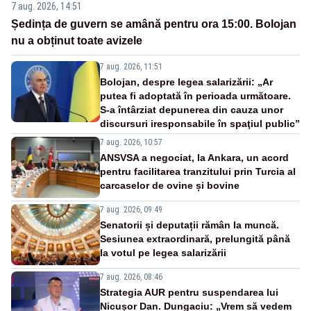
7 aug. 2026, 14:51
Ședința de guvern se amână pentru ora 15:00. Bolojan
nu a obținut toate avizele
7 aug. 2026, 11:51
Bolojan, despre legea salarizării: „Ar
putea fi adoptată în perioada următoare.
S-a întârziat depunerea din cauza unor
discursuri iresponsabile în spaţiul public”
7 aug. 2026, 10:57
ANSVSA a negociat, la Ankara, un acord
pentru facilitarea tranzitului prin Turcia al
carcaselor de ovine și bovine
7 aug. 2026, 09:49
Senatorii și deputații rămân la muncă.
Sesiunea extraordinară, prelungită până
la votul pe legea salarizării
7 aug. 2026, 08:46
Strategia AUR pentru suspendarea lui
Nicușor Dan. Dungaciu: „Vrem să vedem