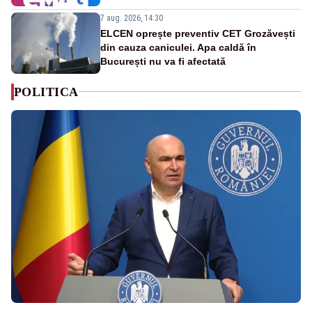
7 aug. 2026, 14:30
ELCEN oprește preventiv CET Grozăvești
din cauza caniculei. Apa caldă în
București nu va fi afectată
POLITICA