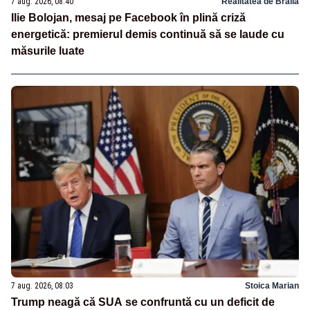
7 aug. 2026, 08:40
Realitatea de Braila
Ilie Bolojan, mesaj pe Facebook în plină criză
energetică: premierul demis continuă să se laude cu
măsurile luate
7 aug. 2026, 08:03
Stoica Marian
Trump neagă că SUA se confruntă cu un deficit de