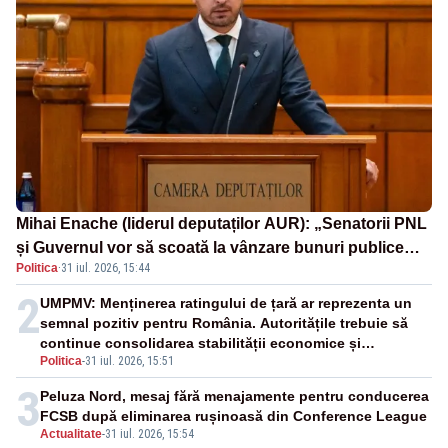
Mihai Enache (liderul deputaților AUR): „Senatorii PNL
și Guvernul vor să scoată la vânzare bunuri publice
Politica
·
31 iul. 2026, 15:44
pentru a stinge datoriile pentru vaccinurile Pfizer!”
2
UMPMV: Menținerea ratingului de țară ar reprezenta un
semnal pozitiv pentru România. Autoritățile trebuie să
continue consolidarea stabilității economice și
Politica
-
31 iul. 2026, 15:51
financiare
3
Peluza Nord, mesaj fără menajamente pentru conducerea
FCSB după eliminarea rușinoasă din Conference League
Actualitate
-
31 iul. 2026, 15:54