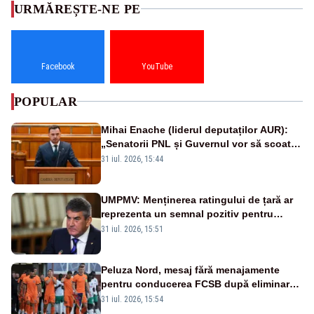
URMĂREȘTE-NE PE
Facebook
YouTube
POPULAR
Mihai Enache (liderul deputaților AUR):
„Senatorii PNL și Guvernul vor să scoată
la vânzare bunuri publice pentru a stinge
31 iul. 2026, 15:44
datoriile pentru vaccinurile Pfizer!”
UMPMV: Menținerea ratingului de țară ar
reprezenta un semnal pozitiv pentru
România. Autoritățile trebuie să continue
31 iul. 2026, 15:51
consolidarea stabilității economice și
financiare
Peluza Nord, mesaj fără menajamente
pentru conducerea FCSB după eliminarea
rușinoasă din Conference League
31 iul. 2026, 15:54