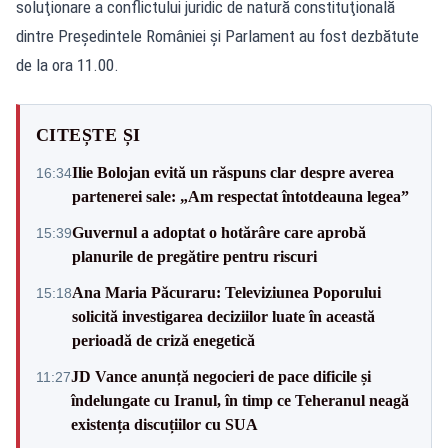
soluţionare a conflictului juridic de natură constituţională
dintre Preşedintele României şi Parlament au fost dezbătute
de la ora 11.00.
CITEȘTE ȘI
Ilie Bolojan evită un răspuns clar despre averea
16:34
partenerei sale: „Am respectat întotdeauna legea”
Guvernul a adoptat o hotărâre care aprobă
15:39
planurile de pregătire pentru riscuri
Ana Maria Păcuraru: Televiziunea Poporului
15:18
solicită investigarea deciziilor luate în această
perioadă de criză enegetică
JD Vance anunță negocieri de pace dificile și
11:27
îndelungate cu Iranul, în timp ce Teheranul neagă
existența discuțiilor cu SUA