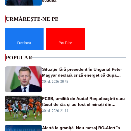
scădea
URMĂREȘTE-NE PE
Facebook
YouTube
POPULAR
Situație fără precedent în Ungaria! Peter
Magyar declară criză energetică după
oprirea centralei de la Paks
30 iul. 2026, 20:45
FCSB, umilită de Auda! Roș-albaștrii s-au
făcut de râs și au fost eliminați din
Conference League
30 iul. 2026, 21:14
Alertă la graniță. Nou mesaj RO-Alert în