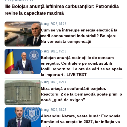
Ilie Bolojan anunță ieftinirea carburanților: Petromidia
revine la capacitate maximă
6 aug. 2026, 15:36
Cum se va întrerupe energia electrică la
marii consumatori industriali? Bolojan:
Nu vor exista compensații
6 aug. 2026, 15:33
Bolojan anunță restricțiile de consum
energetic. Centralele pe combustibili
fosili, repornite. La ore de vârf se va apela
la importuri - LIVE TEXT
6 aug. 2026, 15:24
Miza uriașă a scufundării barjelor.
Reactorul 2 de la Cernavodă poate primi o
nouă „gură de oxigen”
6 aug. 2026, 15:23
Alexandru Nazare, veste bună: Economia
României va crește în 2027, iar inflația va