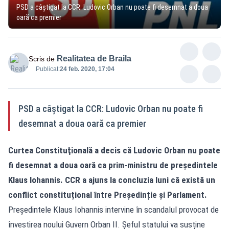
PSD a câștigat la CCR: Ludovic Orban nu poate fi desemnat a doua
oară ca premier
Realitatea de Braila
Scris de
Publicat:
24 feb. 2020, 17:04
PSD a câștigat la CCR: Ludovic Orban nu poate fi
desemnat a doua oară ca premier
Curtea Constituţională a decis că Ludovic Orban nu poate
fi desemnat a doua oară ca prim-ministru de președintele
Klaus Iohannis. CCR a ajuns la concluzia luni că există un
conflict constituțional între Președinție și Parlament.
Președintele Klaus Iohannis intervine în scandalul provocat de
învestirea noului Guvern Orban II. Șeful statului va susține