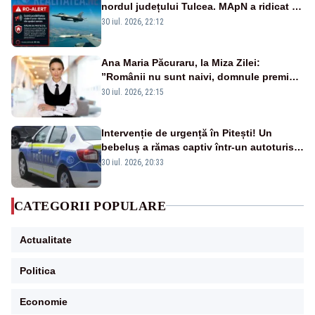
nordul județului Tulcea. MApN a ridicat de
la sol două avioane F-16
30 iul. 2026, 22:12
Ana Maria Păcuraru, la Miza Zilei:
”Românii nu sunt naivi, domnule premier
Bolojan”
30 iul. 2026, 22:15
Intervenție de urgență în Pitești! Un
bebeluș a rămas captiv într-un autoturism
din cauza unei defecțiuni
30 iul. 2026, 20:33
CATEGORII POPULARE
Actualitate
Politica
Economie