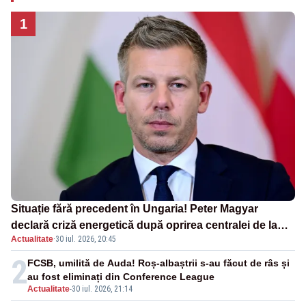
1
Situație fără precedent în Ungaria! Peter Magyar
declară criză energetică după oprirea centralei de la
Actualitate
·
30 iul. 2026, 20:45
Paks
2
FCSB, umilită de Auda! Roș-albaștrii s-au făcut de râs și
au fost eliminați din Conference League
Actualitate
-
30 iul. 2026, 21:14