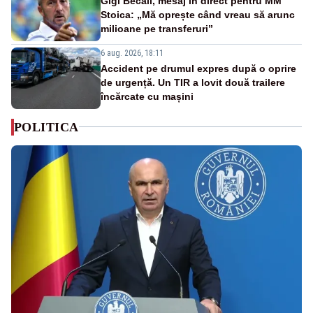
Gigi Becali, mesaj în direct pentru MM
Stoica: „Mă oprește când vreau să arunc
milioane pe transferuri”
6 aug. 2026, 18:11
Accident pe drumul expres după o oprire
de urgență. Un TIR a lovit două trailere
încărcate cu mașini
POLITICA