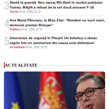
3
Alertă la graniță. Nou mesaj RO-Alert în nordul județului
Tulcea. MApN a ridicat de la sol două avioane F-16
Social
-
30 iul. 2026, 22:12
4
Ana Maria Păcuraru, la Miza Zilei: ”Românii nu sunt naivi,
domnule premier Bolojan”
Politica
-
30 iul. 2026, 22:15
5
Intervenție de urgență în Pitești! Un bebeluș a rămas
captiv într-un autoturism din cauza unei defecțiuni
Actualitate
-
30 iul. 2026, 20:33
ACTUALITATE