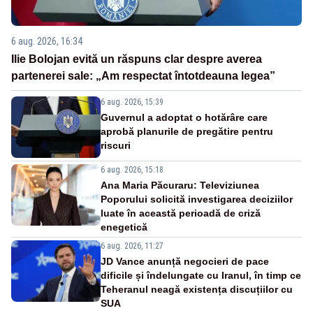
6 aug. 2026, 16:34
Ilie Bolojan evită un răspuns clar despre averea
partenerei sale: „Am respectat întotdeauna legea”
6 aug. 2026, 15:39
Guvernul a adoptat o hotărâre care
aprobă planurile de pregătire pentru
riscuri
6 aug. 2026, 15:18
Ana Maria Păcuraru: Televiziunea
Poporului solicită investigarea deciziilor
luate în această perioadă de criză
enegetică
6 aug. 2026, 11:27
JD Vance anunță negocieri de pace
dificile și îndelungate cu Iranul, în timp ce
Teheranul neagă existența discuțiilor cu
SUA