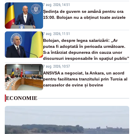
7 aug. 2026, 14:51
Ședința de guvern se amână pentru ora
15:00. Bolojan nu a obținut toate avizele
7 aug. 2026, 11:51
Bolojan, despre legea salarizării: „Ar
putea fi adoptată în perioada următoare.
S-a întârziat depunerea din cauza unor
discursuri iresponsabile în spaţiul public”
7 aug. 2026, 10:57
ANSVSA a negociat, la Ankara, un acord
pentru facilitarea tranzitului prin Turcia al
carcaselor de ovine și bovine
ECONOMIE