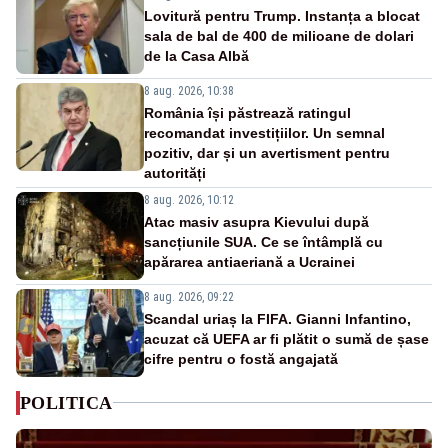
Lovitură pentru Trump. Instanța a blocat
sala de bal de 400 de milioane de dolari
de la Casa Albă
8 aug. 2026, 10:38
România își păstrează ratingul
recomandat investițiilor. Un semnal
pozitiv, dar și un avertisment pentru
autorități
8 aug. 2026, 10:12
Atac masiv asupra Kievului după
sancțiunile SUA. Ce se întâmplă cu
apărarea antiaeriană a Ucrainei
8 aug. 2026, 09:22
Scandal uriaș la FIFA. Gianni Infantino,
acuzat că UEFA ar fi plătit o sumă de șase
cifre pentru o fostă angajată
POLITICA