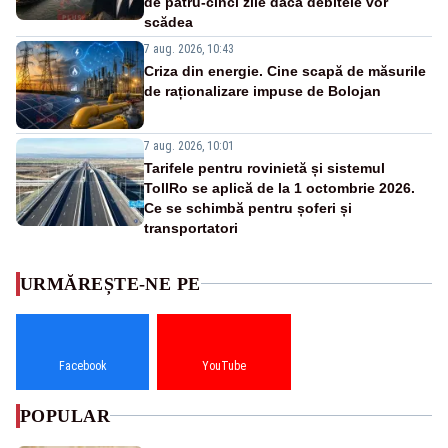
de patru-cinci zile dacă debitele vor
scădea
7 aug. 2026, 10:43
Criza din energie. Cine scapă de măsurile
de raționalizare impuse de Bolojan
7 aug. 2026, 10:01
Tarifele pentru rovinietă și sistemul
TollRo se aplică de la 1 octombrie 2026.
Ce se schimbă pentru șoferi și
transportatori
URMĂREȘTE-NE PE
Facebook
YouTube
POPULAR