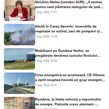
Niculina Stelea (senator AUR): „4 motive
pentru care păstrarea ratingului de țară
nu este o reușită pentru Guvernul
1 aug. 2026, 11:51
Bolojan”
Alertă în Caraș-Severin: incendiile de
vegetație se extind, zeci de pompieri și
silvicultori se luptă cu flăcările - VIDEO
1 aug. 2026, 12:44
Mobilizare pe Dunărea Veche: se
pregătește devierea cursului fluviului
către Cernavodă – VIDEO
1 aug. 2026, 13:38
Criza energetică se acutizează. CE Oltenia
a oprit noaptea trecută un grup energetic
de la Rovinari
1 aug. 2026, 13:41
România, la limita tehnică a importurilor
de energie. Prețurile cresc alarmant -
Analiză Realitatea Plus