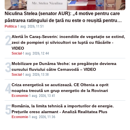
Niculina Stelea (senator AUR): „4 motive pentru care
păstrarea ratingului de țară nu este o reușită pentru
Politica
·
1 aug. 2026, 11:51
Guvernul Bolojan”
2
Alertă în Caraș-Severin: incendiile de vegetație se extind,
zeci de pompieri și silvicultori se luptă cu flăcările -
VIDEO
Social
-
1 aug. 2026, 12:44
3
Mobilizare pe Dunărea Veche: se pregătește devierea
cursului fluviului către Cernavodă – VIDEO
Social
-
1 aug. 2026, 13:38
4
Criza energetică se acutizează. CE Oltenia a oprit
noaptea trecută un grup energetic de la Rovinari
Economie
-
1 aug. 2026, 13:41
5
România, la limita tehnică a importurilor de energie.
Prețurile cresc alarmant - Analiză Realitatea Plus
Economie
-
1 aug. 2026, 11:36